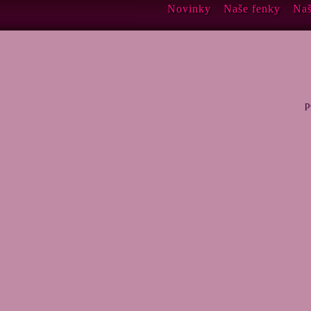
Novinky
Naše fenky
Naš
p