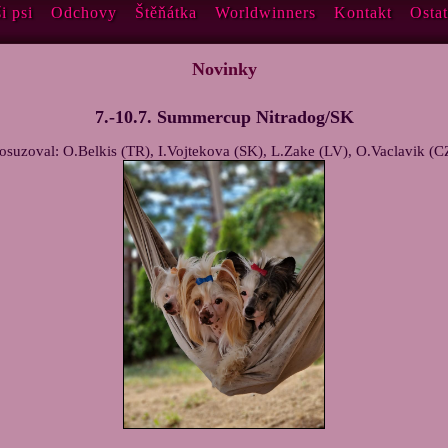
i psi
Odchovy
Štěňátka
Worldwinners
Kontakt
Ostat
Novinky
7.-10.7. Summercup Nitradog/SK
osuzoval: O.Belkis (TR), I.Vojtekova (SK), L.Zake (LV), O.Vaclavik (C