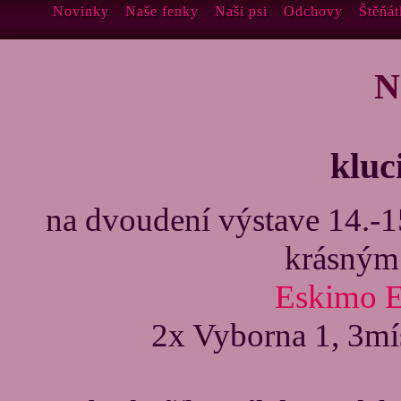
Novinky
Naše fenky
Naši psi
Odchovy
Štěňát
N
kluc
na dvoudení výstave 14.-1
krásným
Eskimo E
2x Vyborna 1, 3mí