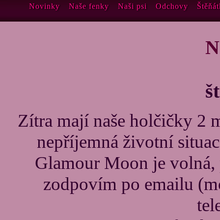
Novinky
Naše fenky
Naši psi
Odchovy
Štěňát
N
š
Zítra mají naše holčičky 2 m
nepříjemná životní situac
Glamour Moon je volná,
zodpovím po emailu (m
tel