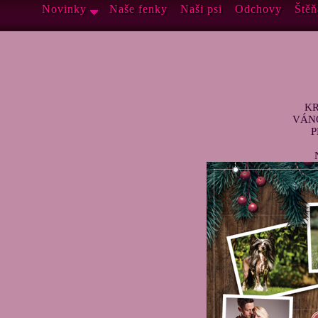
Novinky
Naše fenky
Naši psi
Odchovy
Štěň
KR
VÁN
P